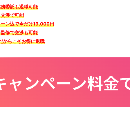
業務委託も退職可能
も交渉で可能
ン込で今だけ19,000円
士監修で交渉も可能
だからこそお得に退職